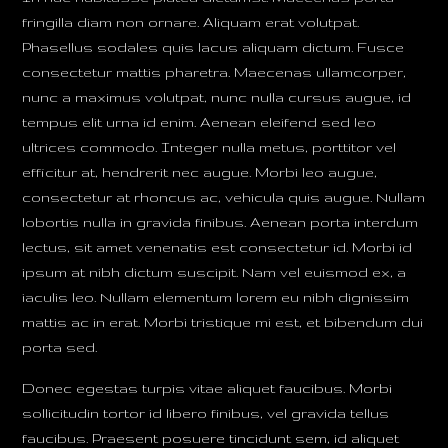
fringilla diam non ornare. Aliquam erat volutpat.
Phasellus sodales quis lacus aliquam dictum. Fusce
consectetur mattis pharetra. Maecenas ullamcorper,
nunc a maximus volutpat, nunc nulla cursus augue, id
tempus elit urna id enim. Aenean eleifend sed leo
ultrices commodo. Integer nulla metus, porttitor vel
efficitur at, hendrerit nec augue. Morbi leo augue,
consectetur at rhoncus ac, vehicula quis augue. Nullam
lobortis nulla in gravida finibus. Aenean porta interdum
lectus, sit amet venenatis est consectetur id. Morbi id
ipsum at nibh dictum suscipit. Nam vel euismod ex, a
iaculis leo. Nullam elementum lorem eu nibh dignissim
mattis ac in erat. Morbi tristique mi est, et bibendum dui
porta sed.
Donec egestas turpis vitae aliquet faucibus. Morbi
sollicitudin tortor id libero finibus, vel gravida tellus
faucibus. Praesent posuere tincidunt sem, id aliquet