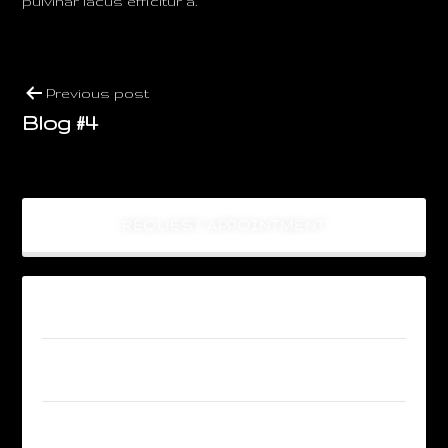
pulvinar lacus efficitur a.
Previous post
Blog #4
REQUEST APPOINTMENT
FROM OUR BLOG
Blog #5
Blog #4