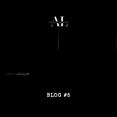
Home
»
Blog #5
BLOG #5