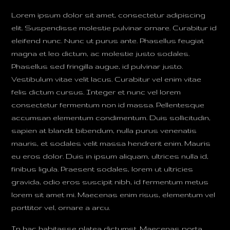
Lorem ipsum dolor sit amet, consectetur adipiscing
elit. Suspendisse molestie pulvinar ornare. Curabitur id
eleifend nunc. Nunc ut purus ante. Phasellus feugiat
magna et leo dictum, ac molestie justo sodales.
Phasellus sed fringilla augue, id pulvinar justo.
Vestibulum vitae velit lacus. Curabitur vel enim vitae
felis dictum cursus. Integer et nunc vel lorem
consectetur fermentum non id massa. Pellentesque
accumsan elementum condimentum. Duis sollicitudin,
sapien at blandit bibendum, nulla purus venenatis
mauris, et sodales velit massa hendrerit enim. Mauris
eu eros dolor. Duis in ipsum aliquam, ultrices nulla id,
finibus ligula. Praesent sodales, lorem ut ultricies
gravida, odio eros suscipit nibh, id fermentum metus
lorem sit amet mi. Maecenas enim risus, elementum vel
porttitor vel, ornare a arcu.
In hac habitasse platea dictumst. Maecenas porta