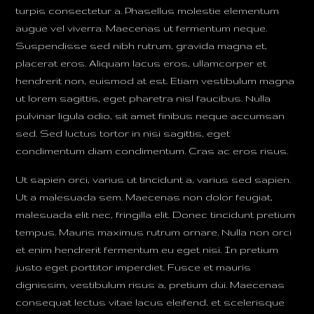
turpis consectetur a. Phasellus molestie elementum
augue vel viverra. Maecenas ut fermentum neque.
Suspendisse sed nibh rutrum, gravida magna et,
placerat eros. Aliquam lacus eros, ullamcorper et
hendrerit non, euismod at est. Etiam vestibulum magna
ut lorem sagittis, eget pharetra nisl faucibus. Nulla
pulvinar ligula odio, sit amet finibus neque accumsan
sed. Sed luctus tortor in nisi sagittis, eget
condimentum diam condimentum. Cras ac eros risus.
Ut sapien orci, varius ut tincidunt a, varius sed sapien.
Ut a malesuada sem. Maecenas non dolor feugiat,
malesuada elit nec, fringilla elit. Donec tincidunt pretium
tempus. Mauris maximus rutrum ornare. Nulla non orci
et enim hendrerit fermentum eu eget nisi. In pretium
justo eget porttitor imperdiet. Fusce et mauris
dignissim, vestibulum risus a, pretium dui. Maecenas
consequat lectus vitae lacus eleifend, et scelerisque