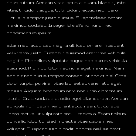
risus rutrum. Aenean vitae lacus aliquam, blandit justo
vitae, tincidunt augue. Ut tincidunt lectus nec libero
luctus, a semper justo cursus. Suspendisse ornare
maximus sodales. Integer id eleifend nunc, nec
condimentum ipsum.
Etiam nec lacus sed magna ultrices ornare. Praesent
vel viverra justo. Curabitur euismod erat vitae vehicula
sagittis. Phasellus vulputate augue non purus vehicula
euismod. Proin porttitor nec nulla eget maximus. Nam
sed elit nec purus tempor consequat nec et nisl. Cras
dolor turpis, pulvinar vitae laoreet at, venenatis eget
massa. Aliquam bibendum ante non urna elementum
iaculis. Cras sodales et odio eget ullamcorper. Aenean
ac ligula non ipsum hendrerit accumsan. Ut cursus
libero metus, ut vulputate arcu ultricies a. Etiam finibus
convallis lobortis. Sed molestie vitae sapien nec
volutpat. Suspendisse blandit lobortis nisl, sit amet